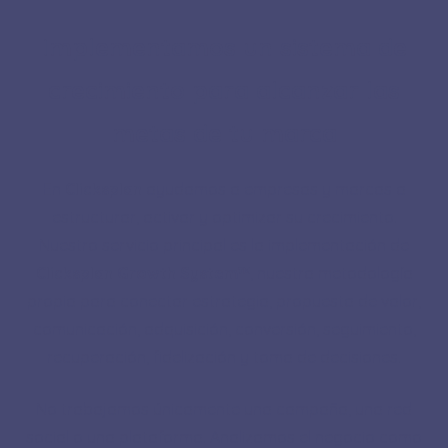
Implementamos un sistema de
crecimiento para alcanzar las
metas de tu marca
En
Clicksplan
ayudamos a empresas y marcas a
estructurar, activar y optimizar su crecimiento.
Nuestro servicio principal es la implementación de
Clicksplan Growth System™
, nuestra metodología
propia para conectar estrategia, propuesta de valor,
comunicación, adquisición, conversión, seguimiento,
recuperación, fidelización y toma de decisiones.
No trabajamos únicamente una campaña, una red
social o una plataforma. Analizamos el negocio como