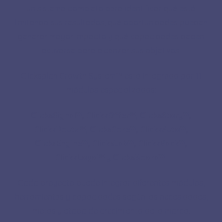
un sistema completo para identificar qué está
limitando sus resultados, qué oportunidades pueden
generar mayor impacto y qué capacidades deben
activarse para alcanzar sus objetivos.
Clicksplan Growth System™ está integrado por 11
módulos especializados:
ClicksSignal™, ClicksOffer™, ClicksStory™,
ClicksRoute™, ClicksCore™, ClicksAuto™,
ClicksEngine™, ClicksLab™, ClicksBack™,
ClicksLoyal™ y ClicksBoard™.
Cada proyecto puede integrar diferentes módulos,
herramientas y capacidades según las necesidades,
metas y etapa de crecimiento de la marca.