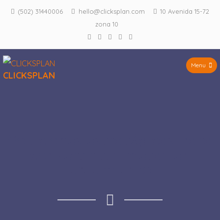
(502) 31440006
hello@clicksplan.com
10 Avenida 15-72
zona 10
Menu
CLICKSPLAN
Soluciones estratégicas para
convertir tus metas en
crecimiento