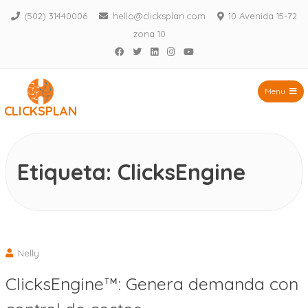
(502) 31440006
hello@clicksplan.com
10 Avenida 15-72
zona 10
Facebook
Twitter
LinkedIn
Instagram
YouTube
Menu
CLICKSPLAN
Saltar
al
contenido
Etiqueta:
ClicksEngine
Nelly
ClicksEngine™: Genera demanda con