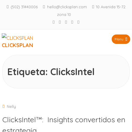
(502) 31440006
hello@clicksplan.com
10 Avenida 15-72
zona 10
Facebook
Twitter
LinkedIn
Instagram
YouTube
Menu
CLICKSPLAN
Saltar
al
contenido
Etiqueta:
ClicksIntel
Nelly
ClicksIntel™: Insights convertidos en
estrategia