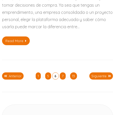
tomar decisiones de compra. Ya sea que tengas un
emprendimiento, una empresa consolidada o un proyecto
personal, elegir la plataforma adecuada y saber cómo
usarla puede marcar la diferencia entre…
Read More
Anterior
1
…
5
6
7
…
13
Siguiente
Paginación
de
entradas