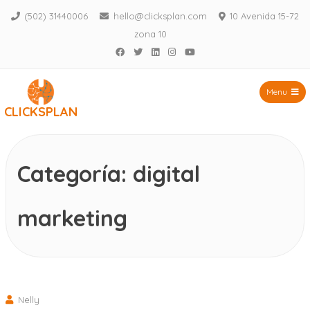
(502) 31440006
hello@clicksplan.com
10 Avenida 15-72
zona 10
Facebook
Twitter
LinkedIn
Instagram
YouTube
Menu
CLICKSPLAN
Saltar
al
contenido
Categoría:
digital
marketing
Nelly