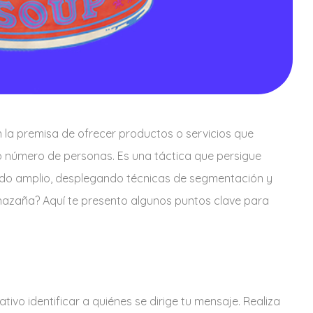
la premisa de ofrecer productos o servicios que
o número de personas. Es una táctica que persigue
cado amplio, desplegando técnicas de segmentación y
hazaña? Aquí te presento algunos puntos clave para
ivo identificar a quiénes se dirige tu mensaje. Realiza