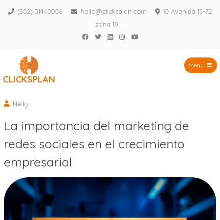
(502) 31440006
hello@clicksplan.com
10 Avenida 15-72
zona 10
Facebook
Twitter
LinkedIn
Instagram
YouTube
Menu
CLICKSPLAN
Saltar
al
Nelly
contenido
La importancia del marketing de
redes sociales en el crecimiento
empresarial