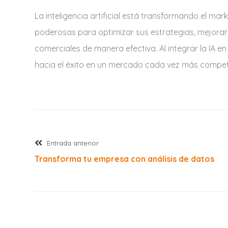
La inteligencia artificial está transformando el mar
poderosas para optimizar sus estrategias, mejorar l
comerciales de manera efectiva. Al integrar la IA e
hacia el éxito en un mercado cada vez más competi
Entrada
Navegación
Entrada anterior
anterior:
Transforma tu empresa con análisis de datos
de
entradas