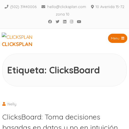
(502) 31440006
hello@clicksplan.com
10 Avenida 15-72
zona 10
Facebook
Twitter
LinkedIn
Instagram
YouTube
Menu
CLICKSPLAN
Saltar
al
contenido
Etiqueta:
ClicksBoard
Nelly
ClicksBoard: Toma decisiones
basadas en datos y no en intuición