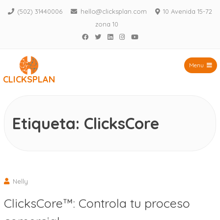
(502) 31440006
hello@clicksplan.com
10 Avenida 15-72
zona 10
Facebook
Twitter
LinkedIn
Instagram
YouTube
Menu
CLICKSPLAN
Saltar
al
contenido
Etiqueta:
ClicksCore
Nelly
ClicksCore™: Controla tu proceso