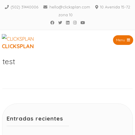
(502) 31440006
hello@clicksplan.com
10 Avenida 15-72
zona 10
Facebook
Twitter
LinkedIn
Instagram
YouTube
Menu
CLICKSPLAN
Saltar
test
al
contenido
Entradas recientes